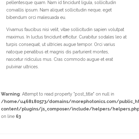
pellentesque quam. Nam id tincidunt ligula, sollicitudin
convallis ipsum. Nam aliquet sollicitudin neque, eget
bibendum orci malesuada eu.
Vivamus faucibus nisi velit, vitae sollicitudin sapien volutpat
maximus. In luctus tincidunt efficitur. Curabitur sodales leo at
turpis consequat, ut ultricies augue tempor. Orci varius
natoque penatibus et magnis dis parturient montes,
nascetur ridiculus mus. Cras commodo augue et erat
pulvinar ultrices.
Warning
: Attempt to read property "post_title" on null in
/home/u468180573/domains/morephotonics.com/public_h
content/plugins/js_composer/include/helpers/helpers.ph
on line
63